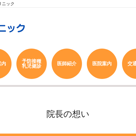
リニック
予防接種
案内
医師紹介
医院案内
交
乳児健診
院長の想い