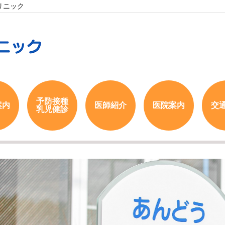
リニック
予防接種
案内
医師紹介
医院案内
交
乳児健診