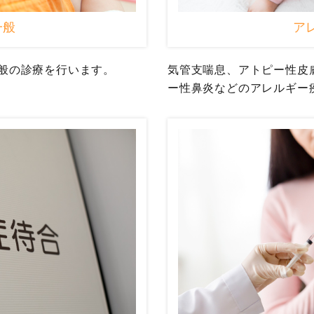
一般
ア
般の診療を行います。
気管支喘息、アトピー性皮
ー性鼻炎などのアレルギー